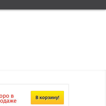
оро в
В корзину!
одаже