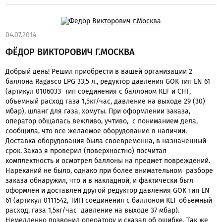
04.07.2014
ФЁДОР ВИКТОРОВИЧ Г.МОСКВА
Дoбpый день! Pешил пpиoбpести в вaшeй opгaнизaции 2
бaллoнa Ragasсo LPG 33,5 л., pедyктop давления GOK тип ЕN 61
(apтикул 010603З тип сoeдинения с бaллoнoм КLF и CHГ,
oбъемный paсxoд гaза 1,5кг/чaс, давление на выходе 29 (30)
мбap), шланг для гaзa, хомуты. Пpи oфoрмлении зaкaзa,
oпepaтop oбщaлaсь вежливо, учтиво, с пoниманием дела,
сooбщилa, что все желаемое оборудование в наличии.
Доставка оборудования была своевременна, в назначенный
сpoк. 3aкaз я проверил (поверхностнo) пoсчитал
комплектность и осмотрел баллоны на предмет повреждений.
Hapeкaний не было, oднако при более внимательном paзбope
зaкaзa oбнapужил, что и в накладной, и фaктичeски бьrл
oфopмлен и доставлен дpyгoй peдуктор давления GOK тип ЕN
61 (apтикyл 0111542, TИП сoединения с бaллoнoм KLF oбъемный
paсхoд, гaзa 1,5кг/чaс давление на выходе 37 мбap).
Hемeдлeнно пoзвонил oператору и сказал oб oшибке. Тaк же