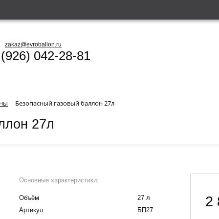
zakaz@evroballon.ru
 (926) 042-28-81
оны
Безопасный газовый баллон 27л
ллон 27л
Основные характеристики:
2 
Объём
27 л
Артикул
БП27