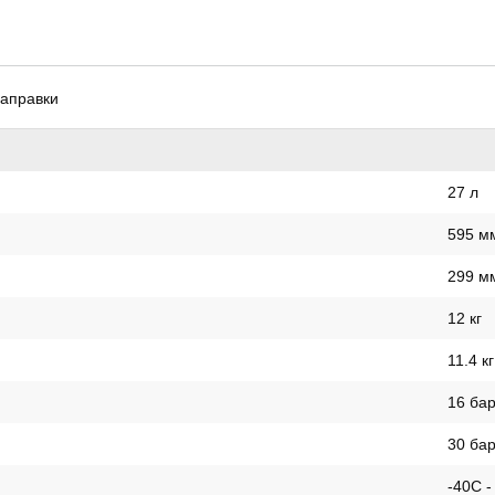
заправки
27 л
595 м
299 м
12 кг
11.4 кг
16 ба
30 ба
-40С -