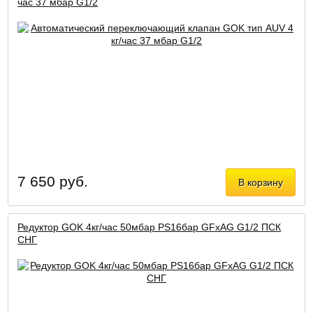
час 37 мбар G1/2
7 650 руб.
В корзину
Редуктор GOK 4кг/час 50мбар PS16бар GFxAG G1/2 ПСК
СНГ