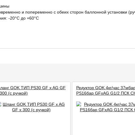
 шины
овременно и попеременно с обеих сторон баллонной установки (ру
ия: -20°C до +60°C
ланг GOK ТИП PS30 GF x AG GF
Редуктор GOK 4кг/час 37мба
 300 (с ручкой)
PS16бар GFxAG G1/2 ПСК С