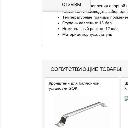
ОТЗЫВЫ
Возможность крепления опорной
Позволяет производить забор одн
Температурные границы применен
Ступень давления: 16 бар
Номинальный расход: 12 кг/ч
Материал корпуса: латунь
СОПУТСТВУЮЩИЕ ТОВАРЫ:
Кронштейн для баллонной
Ш
установки GOK
x