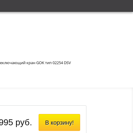
еключающий кран GOK тип 02254 DSV
995 руб.
В корзину!