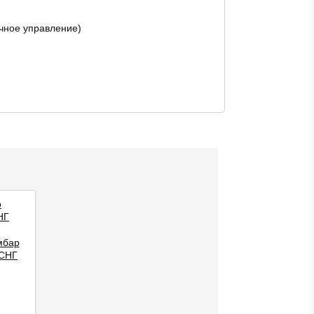
чное управление)
р
НГ