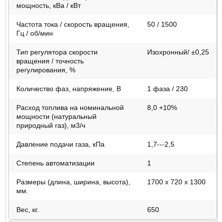
мощность, кВа / кВт
Частота тока / скорость вращения,
50 / 1500
Гц / об/мин
Тип регулятора скорости
Изохронный/ ±0,25
вращения / точность
регулирования, %
Количество фаз, напряжение, В
1 фаза / 230
Расход топлива на номинальной
8,0 +10%
мощности (натуральный
природный газ), м3/ч
Давление подачи газа, кПа
1,7---2,5
Степень автоматизации
1
Размеры (длина, ширина, высота),
1700 х 720 х 1300
мм.
Вес, кг.
650