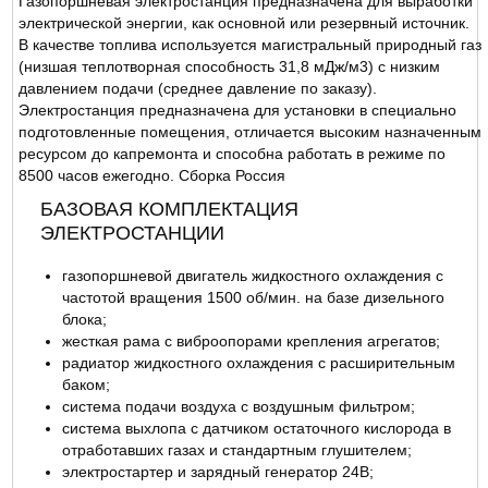
Газопоршневая электростанция предназначена для выработки
ОТЗЫВЫ
электрической энергии, как основной или резервный источник.
В качестве топлива используется магистральный природный газ
(низшая теплотворная способность 31,8 мДж/м3) с низким
давлением подачи (среднее давление по заказу).
Электростанция предназначена для установки в специально
подготовленные помещения, отличается высоким назначенным
ресурсом до капремонта и способна работать в режиме по
8500 часов ежегодно. Сборка Россия
БАЗОВАЯ КОМПЛЕКТАЦИЯ
ЭЛЕКТРОСТАНЦИИ
газопоршневой двигатель жидкостного охлаждения с
частотой вращения 1500 об/мин. на базе дизельного
блока;
жесткая рама с виброопорами крепления агрегатов;
радиатор жидкостного охлаждения с расширительным
баком;
система подачи воздуха с воздушным фильтром;
система выхлопа с датчиком остаточного кислорода в
отработавших газах и стандартным глушителем;
электростартер и зарядный генератор 24В;