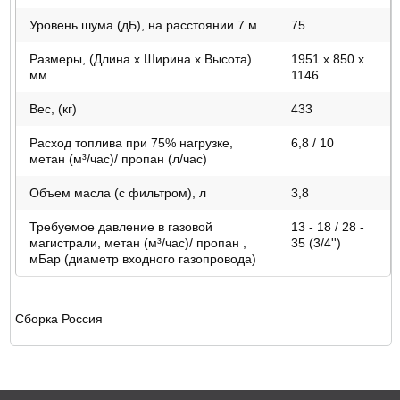
Уровень шума (дБ), на расстоянии 7 м
75
Размеры, (Длина х Ширина х Высота)
1951 х 850 х
мм
1146
Вес, (кг)
433
Расход топлива при 75% нагрузке,
6,8 / 10
метан (м³/час)/ пропан (л/час)
Объем масла (с фильтром), л
3,8
Требуемое давление в газовой
13 - 18 / 28 -
магистрали, метан (м³/час)/ пропан ,
35 (3/4'')
мБар (диаметр входного газопровода)
Сборка Россия