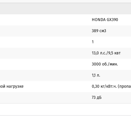
HONDA GX390
389 см3
1
13,0 л.с./9,5 квт
3000 об./мин.
1,1 л.
ой нагрузке
0,30 кг/кВт.ч. (пропа
73 дБ