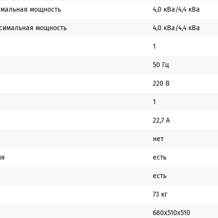
имальная мощность
4,0 кВа/4,4 кВа
симальная мощность
4,0 кВа/4,4 кВа
1
50 Гц
220 В
1
22,7 А
нет
ия
есть
есть
73 кг
680х510х510