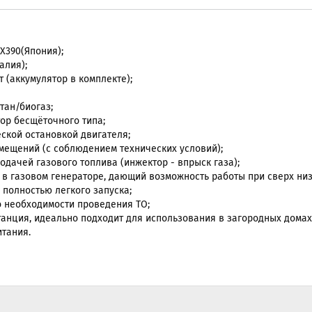
X390(Япония);
алия);
т (аккумулятор в комплекте);
тан/биогаз;
ор бесщёточного типа;
еской остановкой двигателя;
мещений (с соблюдением технических условий);
дачей газового топлива (инжектор - впрыск газа);
в газовом генераторе, дающий возможность работы при сверх низк
полностью легкого запуска;
 необходимости проведения ТО;
анция, идеально подходит для использования в загородных домах,
итания.