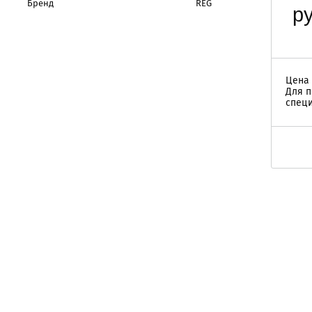
Бренд
REG
ру
Цена 
Для п
специ