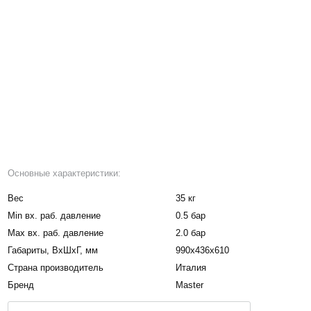
Основные характеристики:
Вес
35 кг
Мin вх. раб. давление
0.5 бар
Мax вх. раб. давление
2.0 бар
Габариты, BxШxГ, мм
990х436х610
Страна производитель
Италия
Бренд
Master