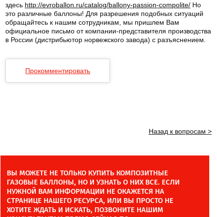
здесь
http://evroballon.ru/catalog/ballony-passion-compolite/
Но
это различные баллоны! Для разрешения подобных ситуаций
обращайтесь к нашим сотрудникам, мы пришлем Вам
официальное письмо от компании-представителя производства
в России (дистрибьютор норвежского завода) с разъяснением.
Прокомментировать
Назад к вопросам >
ВЫ МОЖЕТЕ НЕ ТОЛЬКО КУПИТЬ КОМПОЗИТНЫЕ
ГАЗОВЫЕ БАЛЛОНЫ, НО И УЗНАТЬ О НИХ ВСЕ. ЕСЛИ
НУЖНОЙ ВАМ ИНФОРМАЦИИ НЕ ОКАЖЕТСЯ НА
СТРАНИЦЕ НАШЕГО РЕСУРСА, ИЛИ ВЫ ПРОСТО НЕ
ХОТИТЕ ЖДАТЬ И ИСКАТЬ, ПОЗВОНИТЕ НАШИМ