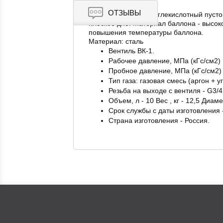
ОТЗЫВЫ
Баллон бесшовный углекислотный пустой
плоское дно. Материал баллона - высок
повышения температуры баллона.
Материал: сталь
Вентиль ВК-1.
Рабочее давление, МПа (кГс/см2) 1
Пробное давление, МПа (кГс/см2) 
Тип газа: газовая смесь (аргон + у
Резьба на выходе с вентиля - G3/
Объем, л - 10 Вес , кг - 12,5 Диаме
Срок службы с даты изготовления -
Страна изготовления - Россия.