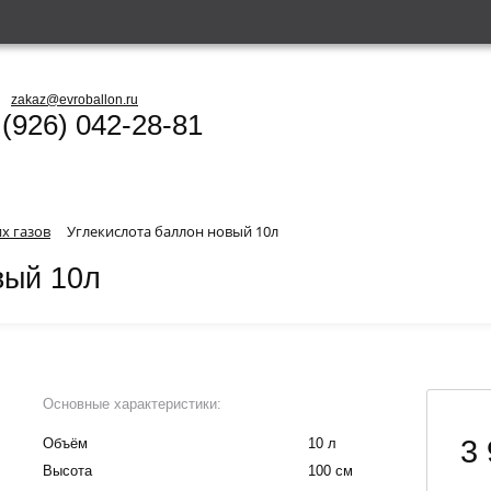
zakaz@evroballon.ru
 (926) 042-28-81
х газов
Углекислота баллон новый 10л
вый 10л
Основные характеристики:
3 
Объём
10 л
Высота
100 см