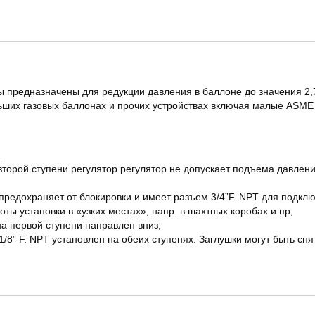
предназначены для редукции давления в баллоне до значения 2,7 к
ших газовых баллонах и прочих устройствах включая малые ASME и
.
второй ступени регулятор регулятор не допускает подъема давлени
редохраняет от блокировки и имеет разъем 3/4”F. NPT для подкл
ты установки в «узких местах», напр. в шахтных коробах и пр;
а первой ступени направлен вниз;
/8” F. NPT установлен на обеих ступенях. Заглушки могут быть с