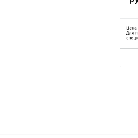
Цена 
Для п
специ