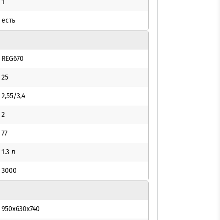
1
есть
REG670
25
2,55/3,4
2
77
1.3 л
3000
950х630х740