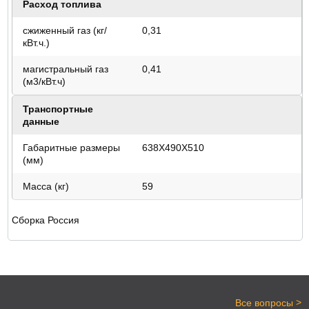
Расход топлива
сжиженный газ (кг/
0,31
кВт.ч.)
магистральный газ
0,41
(м3/кВт.ч)
Транспортные
данные
Габаритные размеры
638X490X510
(мм)
Масса (кг)
59
Сборка Россия
>
Все вопросы