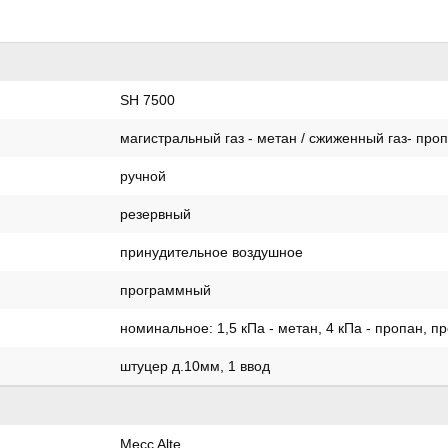
SH 7500
магистральный газ - метан / сжиженный газ- проп
ручной
резервный
принудительное воздушное
программный
номинальное: 1,5 кПа - метан, 4 кПа - пропан, пр
штуцер д.10мм, 1 ввод
Mecc Alte