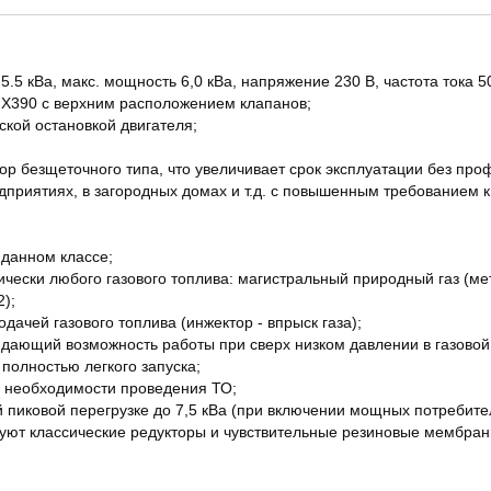
5 кВа, макс. мощность 6,0 кВа, напряжение 230 В, частота тока 5
X390 с верхним расположением клапанов;
ской остановкой двигателя;
р безщеточного типа, что увеличивает срок эксплуатации без про
приятиях, в загородных домах и т.д. с повышенным требованием к 
данном классе;
чески любого газового топлива: магистральный природный газ (ме
);
ачей газового топлива (инжектор - впрыск газа);
 дающий возможность работы при сверх низком давлении в газовой 
полностью легкого запуска;
о необходимости проведения ТО;
 пиковой перегрузке до 7,5 кВа (при включении мощных потребител
вуют классические редукторы и чувствительные резиновые мембран