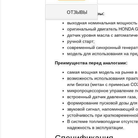
ОТЗЫВЫ
Основные параметры:
выходная номинальная мощность 5.
оригинальный двигатель HONDA G
датчик уровня масла с автоматиче
ручной старт;
современный синхронный генерато
модель для использования на пред
Преимущества перед аналогами:
самая мощная модель на рынке в 
возможность использования практи
или биогаз (метан с примесью СО2
микропроцессорное управление под
встроенный датчик давления газа,
формирование пусковой дозы для 
звуковой сигнал, напоминающий 
устойчивость при кратковременной
В системе топливоподачи отсутст
надежность в эксплуатации.