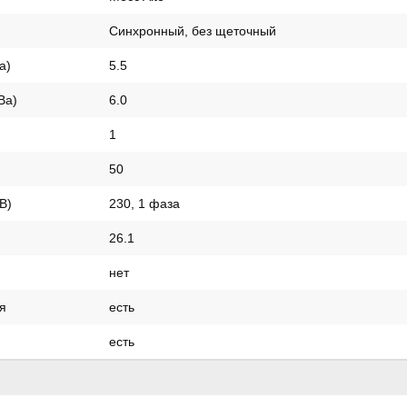
Синхронный, без щеточный
a)
5.5
Вa)
6.0
1
50
В)
230, 1 фаза
26.1
нет
я
есть
есть