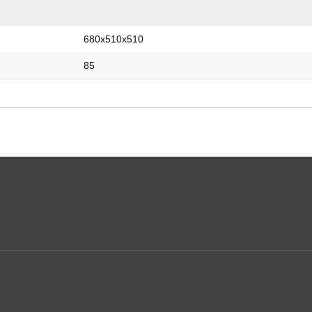
680х510х510
85