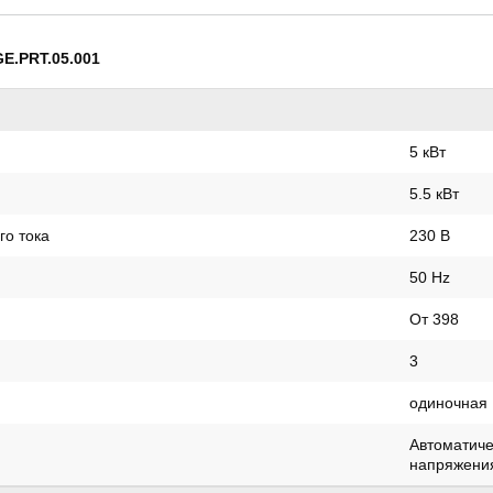
GE.PRT.05.001
5 кВт
5.5 кВт
о тока
230 В
50 Hz
От 398
3
одиночная
Автоматиче
напряжени