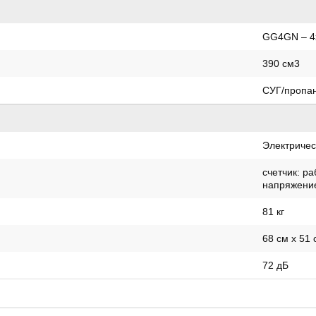
GG4GN – 4
390 см3
СУГ/пропа
Электричес
счетчик: р
напряжение
81 кг
68 см x 51 
72 дБ