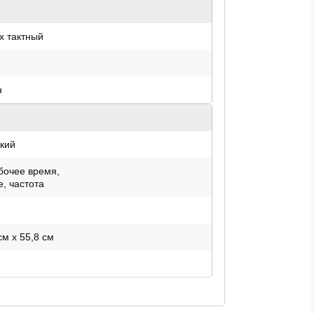
х тактный
н
кий
абочее время,
, частота
см x 55,8 см