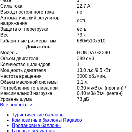
Фаза
1
Сила тока
22,7 А
Выход постоянного тока
нет
Автоматический регулятор
есть
напряжения
Защита от перегрузки
есть
Вес
73 кг
Габаритные размеры, мм
680х510х510
Двигатель
Модель
HONDA GX390
Объем двигателя
389 см3
Количество цилиндров
1
Мощность двигателя
13,0 л.с./9,5 кВт
Частота вращения
3000 об./мин.
Объем масляной системы
1,1 л.
Потребление топлива при
0,30 кг/кВт.ч. (пропан) /
максимальной нагрузке
0,40 м3/кВт.ч. (метан)
Уровень шума
73 дБ
Все вопросы
>
Туристические баллоны
Композитные баллоны Ragasco
Пропановые баллоны
Газовые редукторы