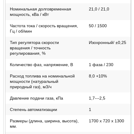
Номинальная долговременная
21,0 / 21,0
мощность, кВа / кВт
Частота тока / скорость вращения,
50 / 1500
Гц / об/мин
Тип регулятора скорости
Изохронный/ ±0,25
вращения / точность
регулирования, %
Количество фаз, напряжение, В
1 фаза / 230
Расход топлива на номинальной
8,0 +10%
мощности (натуральный
природный газ), м3/ч
Давление подачи газа, кПа
1,7---2,5
Степень автоматизации
1
Размеры (длина, ширина, высота),
1700 х 720 х 1300
мм.