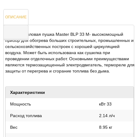
ОПИСАНИЕ
Газовая тепловая пушка Master BLP 33 M- высокомощный
прибор для обогрева больших строительных, промышленных и
сельскохозяйственных построек с хорошей циркуляцией
ОТЗЫВЫ
воздуха. Может быть использована как сушилка при
проведении отделочных работ. Основными преимуществами
являются термозащищенный электродвигатель, термореле для
защиты от перегрева и сгорание топлива без дыма.
Характеристики
Мощность
кВт 33
Расход топлива
2.14 л/ч
Вес
8.95 кг