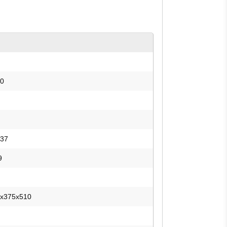
0
37
9
x375x510