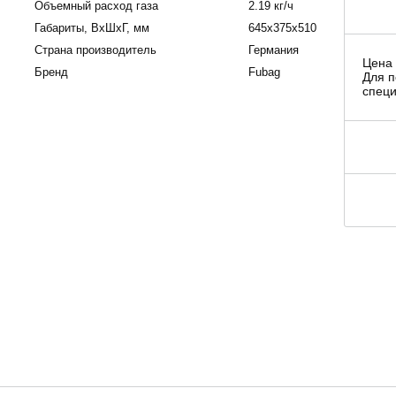
Объемный расход газа
2.19 кг/ч
Габариты, BxШxГ, мм
645x375x510
Страна производитель
Германия
Цена 
Бренд
Fubag
Для п
специ