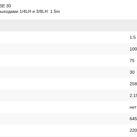
SE 30
выходами 1/4LH и 3/8LH 1.5m
1.5
100
75
30
258
2.1
нет
645
220