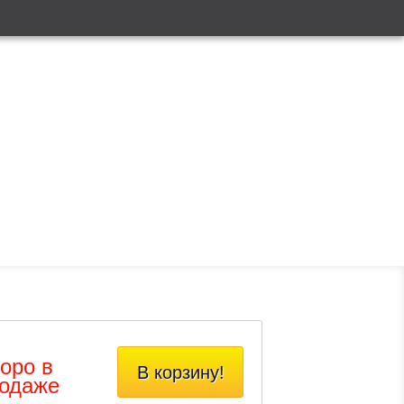
оро в
В корзину!
одаже