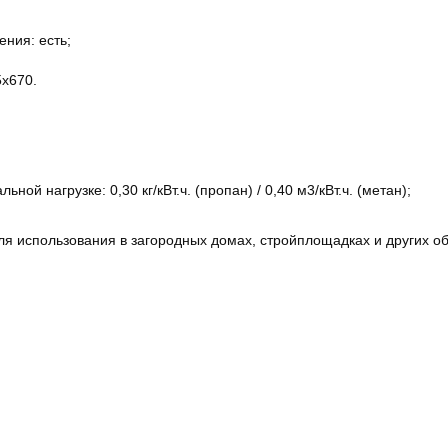
ния: есть;
х670.
ой нагрузке: 0,30 кг/кВт.ч. (пропан) / 0,40 м3/кВт.ч. (метан);
ля использования в загородных домах, стройплощадках и других об