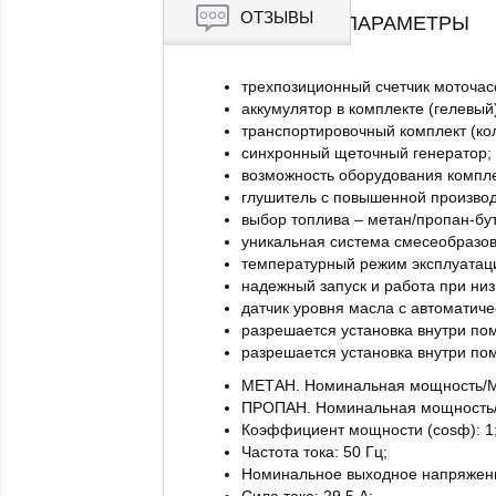
ОТЗЫВЫ
ОСНОВНЫЕ ПАРАМЕТРЫ
трехпозиционный счетчик моточасо
аккумулятор в комплекте (гелевый
транспортировочный комплект (кол
синхронный щеточный генератор;
возможность оборудования компле
глушитель с повышенной произво
выбор топлива – метан/пропан-бут
уникальная система смесеобразов
температурный режим эксплуатации
надежный запуск и работа при низ
датчик уровня масла с автоматиче
разрешается установка внутри по
разрешается установка внутри по
МЕТАН. Номинальная мощность/Ма
ПРОПАН. Номинальная мощность/М
Коэффициент мощности (cosф): 1
Частота тока: 50 Гц;
Номинальное выходное напряжени
Сила тока: 29,5 А;