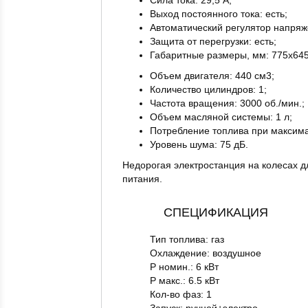
Выход постоянного тока: есть;
Автоматический регулятор напряже
Защита от перегрузки: есть;
Габаритные размеры, мм: 775х645
Объем двигателя: 440 см3;
Количество цилиндров: 1;
Частота вращения: 3000 об./мин.;
Объем масляной системы: 1 л;
Потребление топлива при максимальн
Уровень шума: 75 дБ.
Недорогая электростанция на колесах д
питания.
СПЕЦИФИКАЦИЯ
Тип топлива: газ
Охлаждение: воздушное
P номин.: 6 кВт
P макс.: 6.5 кВт
Кол-во фаз: 1
Запуск: ручной+электро