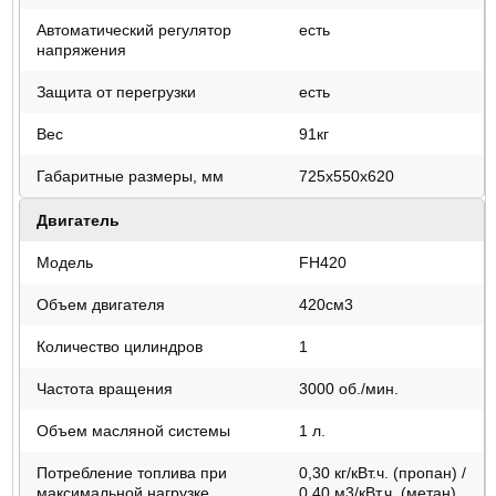
Автоматический регулятор
есть
напряжения
Защита от перегрузки
есть
Вес
91кг
Габаритные размеры, мм
725х550х620
Двигатель
Модель
FH420
Объем двигателя
420см3
Количество цилиндров
1
Частота вращения
3000 об./мин.
Объем масляной системы
1 л.
Потребление топлива при
0,30 кг/кВт.ч. (пропан) /
максимальной нагрузке
0,40 м3/кВт.ч. (метан)