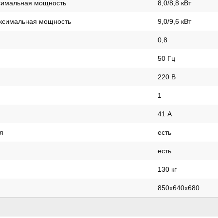
симальная мощность
8,0/8,8 кВт
ксимальная мощность
9,0/9,6 кВт
0,8
50 Гц
220 В
1
41 А
я
есть
есть
130 кг
850х640х680