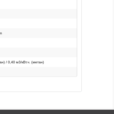
in
ан) / 0,40 м3/кВт.ч. (метан)