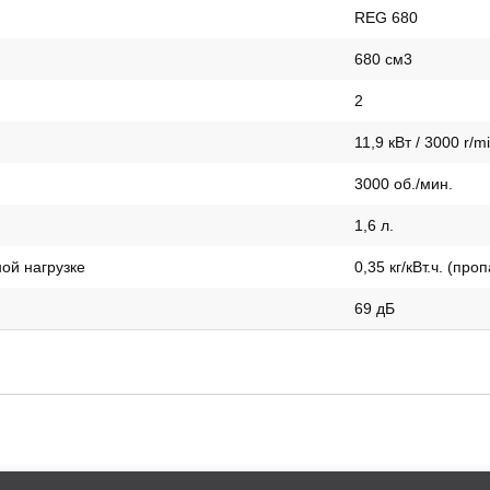
REG 680
680 см3
2
11,9 кВт / 3000 r/m
3000 об./мин.
1,6 л.
ой нагрузке
0,35 кг/кВт.ч. (проп
69 дБ