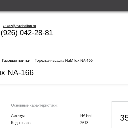
zakaz@evroballon.ru
 (926) 042-28-81
Газовые плитки
Горелка-насадка NaMilux NA-166
ux NA-166
Основные характеристики:
35
Артикул
НА166
Код товара
2613