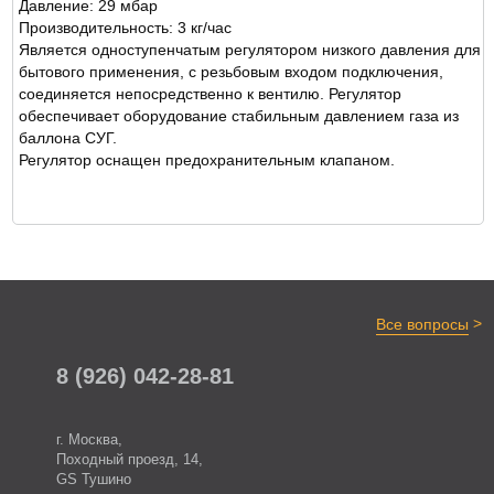
Давление: 29 мбар
ОТЗЫВЫ
Производительность: 3 кг/час
Является одноступенчатым регулятором низкого давления для
бытового применения, с резьбовым входом подключения,
соединяется непосредственно к вентилю. Регулятор
обеспечивает оборудование стабильным давлением газа из
баллона СУГ.
Регулятор оснащен предохранительным клапаном.
>
Все вопросы
8 (926) 042-28-81
г. Москва,
Походный проезд, 14,
GS Тушино