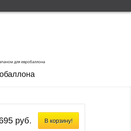
апаном для евробаллона
робаллона
695 руб.
В корзину!