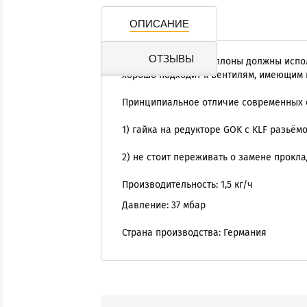
ОПИСАНИЕ
ОТЗЫВЫ
Все композитные баллоны должны испол
хорошо подходит к вентилям, имеющим 
Принципиальное отличие современных ев
1) гайка на редукторе GOK с KLF разьём
2) не стоит переживать о замене прокл
Производительность: 1,5 кг/ч
Давление: 37 мбар
Страна производства: Германия