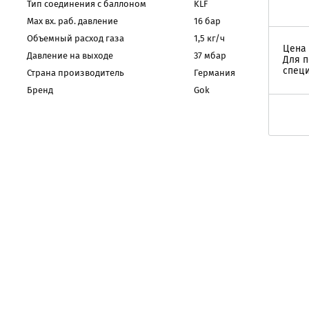
Тип соединения с баллоном
KLF
Мax вх. раб. давление
16 бар
Объемный расход газа
1,5 кг/ч
Цена 
Давление на выходе
37 мбар
Для п
специ
Страна производитель
Германия
Бренд
Gok