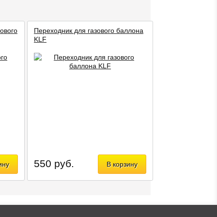
ового
Переходник для газового баллона
KLF
550 руб.
ину
В корзину