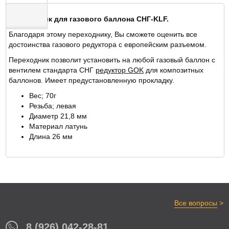
Переходник для газового баллона СНГ-KLF.
Благодаря этому переходнику, Вы сможете оценить все
ОТЗЫВЫ
достоинства газового редуктора с европейским разъемом.
Переходник позволит установить на любой газовый баллон с
вентилем стандарта СНГ
редуктор GOK
для композитных
баллонов. Имеет предустановленную прокладку.
Вес; 70г
Резьба; левая
Диаметр 21,8 мм
Материал латунь
Длина 26 мм
>
Все вопросы
8 (926) 042-28-81