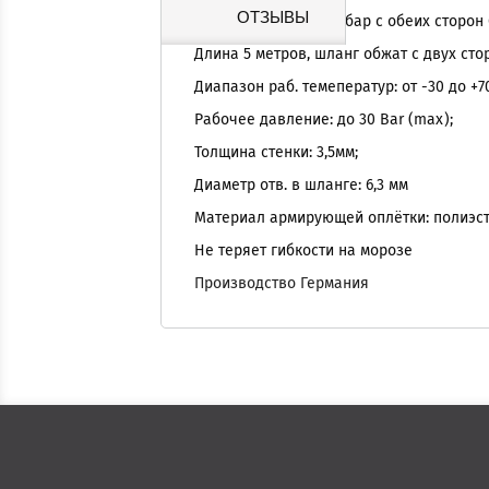
ОТЗЫВЫ
Шланг Газ 6.3x5 PS30бар с обеих сторо
Длина 5 метров, шланг обжат с двух ст
Диапазон раб. темеператур: от -30 до +7
Рабочее давление: до 30 Bar
Толщина стенки: 3,5мм;
Диаметр отв. в шланге: 6,3 мм
Материал армирующей оплётки
Не теряет гибкости на морозе
Производство Германия