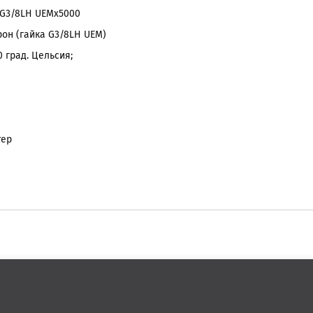
н G3/8LH UEMx5000
орон (гайка G3/8LH UEM)
0 град. Цельсия;
 (max);
: полиэстер