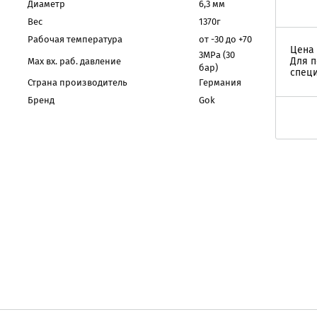
Диаметр
6,3 мм
Вес
1370г
Рабочая температура
от -30 до +70
Цена 
3MPa (30
Для п
Мax вх. раб. давление
бар)
специ
Страна производитель
Германия
Бренд
Gok