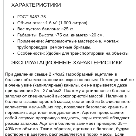
ХАРАКТЕРИСТИКИ
ГОСТ 5457-75
Объем газа: ~1.6 м³ (1 600 литров).
Вес пустого баллона: ~25 кг.
Габариты: Высота ~75 см, диаметр ~20 см.
Применение: Авторемонтные мастерские, монтаж
трубопроводов, ремонтные бригады.
Особенности: Удобен для транспортировки на объекты.
ЭКСПЛУАТАЦИОННЫЕ ХАРАКТЕРИСТИКИ
При давлении свыше 2 кг/см2 газообразный ацетилен в
больших объемах становится взрывоопасным. Помещенный же
в очень узкие (капиллярные) каналы, он не взрывается даже
при давлении 25—27 кг/см2. Поэтому ацетиленовые баллоны
заполняют специальной высокопористой массой. Наличие в
баллоне высокопористой массы, состоящей из бесчисленного
количества мельчайших пор, позволяет безопасно хранить и
перевозить ацетилен под давлением. Ацетон представляет
собой летучую прозрачную жидкость, пары которой обладают
резким запахом. Ацетон в баллоне занимает примерно 35—
40% его объема. Таким образом, ацетилен в баллоне, будучи
растворен в ацетоне, распределяется в порах массы. Если