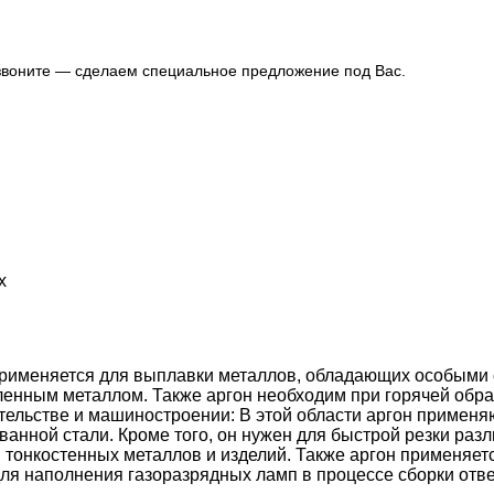
озвоните — сделаем специальное предложение под Вас.
х
меняется для выплавки металлов, обладающих особыми сво
вленным металлом. Также аргон необходим при горячей обраб
оительстве и машиностроении: В этой области аргон примен
анной стали. Кроме того, он нужен для быстрой резки разл
 тонкостенных металлов и изделий. Также аргон применяе
для наполнения газоразрядных ламп в процессе сборки отве