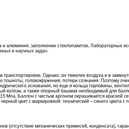
а и алюминия, заполнение стеклопакетов, Лабораторные ис
нных и научных задач.
 транспортировке. Однако, он тяжелее воздуха и в замкнут
 тошноты, головокружения, потери сознания. Поэтому очен
индрического основания, но еще и кольца горловины, венти
вый колпак, а также опорный башмак необходимый для балл
15 Мпа. Баллон с чистым аргоном окрашивается краской се
ерный цвет с маркировкой: технический – синего цвета с 
в (отсутствие механических примесей, конденсата), гаран