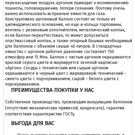
перенасыщение воздуха аргоном приводит к возникновению
тошноты, головокружения, потери сознания. Поэтому очень
важно использовать исправные емкости для газа.
Конструктивно аргоновый баллон состоит не только из
цилиндрического основания, но еще и кольца горловины,
вентиль с резиновым уплотнителем, металлический колпак,
если баллон переаттестован, то может допускаться
пластмассовый колпак, а также опорный башмак необходимый
для баллонов с объемом свыше 40 литров. В стандартных
емкостях с аргоном рабочее давление составляет 150
атмосфер или 15 Мпа. Баллон с чистым аргоном окрашивается
краской серого цвета и маркируется зеленой надписью
«Аргон». Сосуды с техническим или сырым аргоном
окрашиваются в черный цвет с маркировкой: технический –
синего цвета с подчеркиванием, сырой – белого цвета с
подчеркиванием.
ПРЕИМУЩЕСТВА ПОКУПКИ У НАС
Собственное производство, производим вакуумацию баллонов
(отсутствие механических примесей, конденсата), гарантия
соответствия характеристик ГОСТу.
ВЫГОДА ДЛЯ ВАС