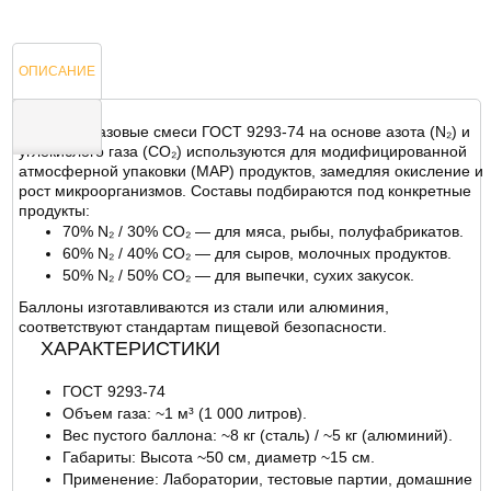
ОПИСАНИЕ
Пищевые газовые смеси ГОСТ 9293-74 на основе азота (N₂) и
углекислого газа (CO₂) используются для модифицированной
атмосферной упаковки (MAP) продуктов, замедляя окисление и
ОТЗЫВЫ
рост микроорганизмов. Составы подбираются под конкретные
продукты:
70% N₂ / 30% CO₂ — для мяса, рыбы, полуфабрикатов.
60% N₂ / 40% CO₂ — для сыров, молочных продуктов.
50% N₂ / 50% CO₂ — для выпечки, сухих закусок.
Баллоны изготавливаются из стали или алюминия,
соответствуют стандартам пищевой безопасности.
ХАРАКТЕРИСТИКИ
ГОСТ 9293-74
Объем газа: ~1 м³ (1 000 литров).
Вес пустого баллона: ~8 кг (сталь) / ~5 кг (алюминий).
Габариты: Высота ~50 см, диаметр ~15 см.
Применение: Лаборатории, тестовые партии, домашние