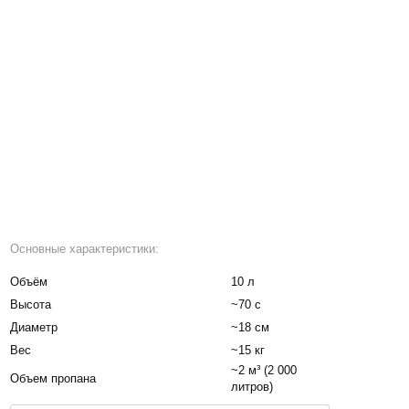
Основные характеристики:
Объём
10 л
Высота
~70 с
Диаметр
~18 см
Вес
~15 кг
~2 м³ (2 000
Объем пропана
литров)