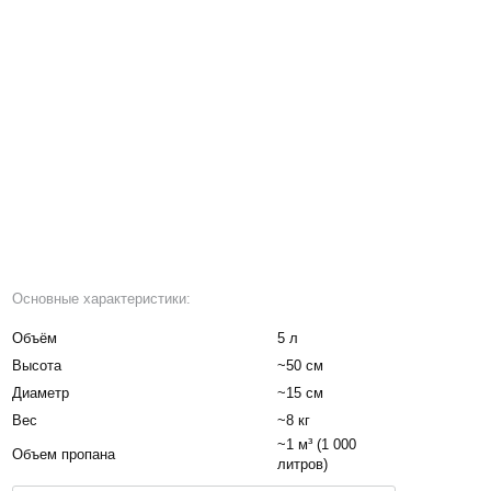
Основные характеристики:
Объём
5 л
Высота
~50 см
Диаметр
~15 см
Вес
~8 кг
~1 м³ (1 000
Объем пропана
литров)