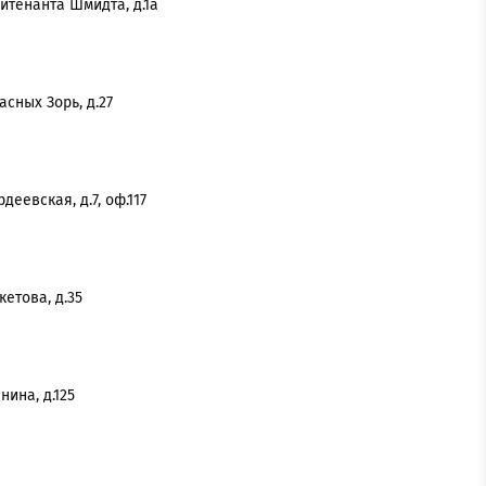
йтенанта Шмидта, д.1а
асных Зорь, д.27
деевская, д.7, оф.117
кетова, д.35
нина, д.125