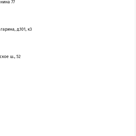
нина 77
гарина, д.101, к3
кое ш., 52