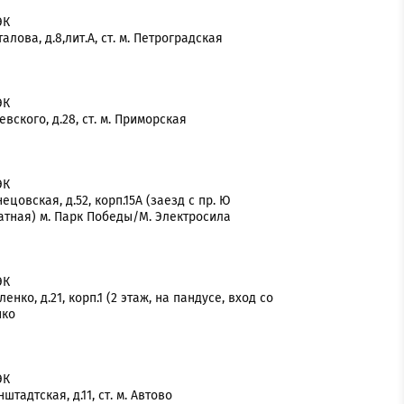
ЭК
талова, д.8,лит.А, ст. м. Петроградская
ЭК
евского, д.28, ст. м. Приморская
ЭК
нецовская, д.52, корп.15А (заезд с пр. Ю
датная) м. Парк Победы/М. Электросила
ЭК
енко, д.21, корп.1 (2 этаж, на пандусе, вход со
нко
ЭК
штадтская, д.11, ст. м. Автово