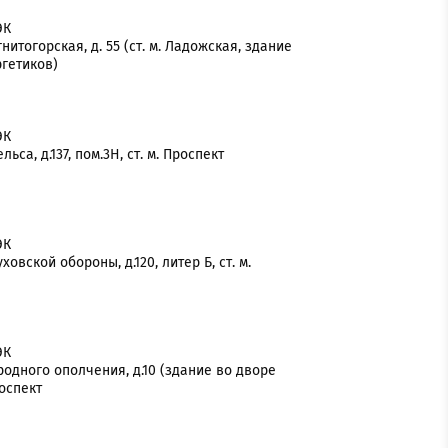
ЭК
гнитогорская, д. 55 (ст. м. Ладожская, здание
ргетиков)
ЭК
льса, д.137, пом.3Н, ст. м. Проспект
ЭК
ховской обороны, д.120, литер Б, ст. м.
ЭК
ародного ополчения, д.10 (здание во дворе
роспект