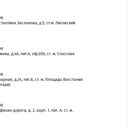
ЭК
стантина Заслонова, д.5, ст.м. Лиговский
ЭК
ова, д.4А, лит.А, оф.200, ст. м. Спасская
ЭК
чарная, д.24, лит.А, ст. м. Площадь Восстания
итари)
ЭК
яная дорога, д. 2, корп. 1, лит. А, ст. м.