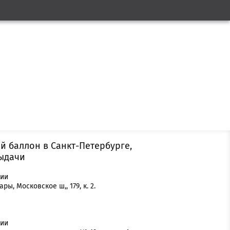
ый баллон в Санкт-Петербурге,
выдачи
нии
ры, Московское ш,, 179, к. 2.
нии