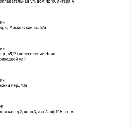
хоплавательная ул, дом № 19, литера А
нии
ары, Московское ш., 52а
нии
 пр., 45/2 (пересечение Ново-
рикадной ул.)
нии
хний пер., 13а
ЭК
вская, д.2, корп.3, лит.А, оф.10Н, ст. м.