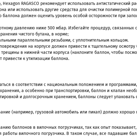
ю, Hexagon RAGASCO рекомендует использовать антистатический р
она или использовать другие средства для очистки полимерной п
 баллона должен оценить уровень особой осторожности при запол
ютному давлению ниже 500 мбар. Избегайте процедур, связанных с
ранения чистого бутана, в норме;
альными параллельными резьбами, с уплотнительным кольцом.
повреждения на корпусе должен привести к тщательному осмотру
 трещины в нижней части корпуса (наклоните баллон, чтобы посмо
 привести к утилизации баллона.
аться в соответствии с национальным положением и программами
хранения, а особенно при транспортировки, баллон и клапан необ
тировкой и долгосрочным хранением, баллоны следует упаковать 
ание (например, грузовой автомобиль или пикап) должно хорошо 
анию баллонов в вилочных погрузчиках, так как опыт показывает
я работы вилочного погрузчика. В таком случае, все падавшие б