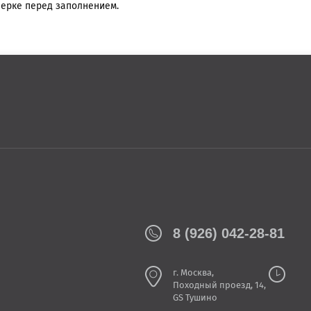
верке перед заполнением.
8 (926) 042-28-81
г. Москва,
Походный проезд, 14,
GS Тушино