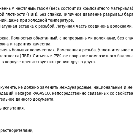
женным нефтяным газом (весь состоит из композитного материала)
й плотности (ПВП). Без спайки. Типичное давление разрыва:3 бар
ний, даже при холодной температуре.
Латунная вставка с резьбой. Латунная часть соединена волокнами.
окна. Полностью обмотанный, с непрерывными волокнами, без спае
окна и гарантия качества.
очень больших количествах. Измененная резьба. Уплотнительное к
лотности (ПВП). Литьевые. 75%-ое покрытие композитного баллон
 корпусе препятствует их трению друг о друга.
окументе, не должно заменить международные, национальные и м
ндаций Hexagon RAGASCO, непосредственно связанных со свойства
ельнее данного документа.
ь испытания.
 растворителями;