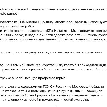
 «Комсомольской Правде» источник в правоохранительных органах. 
ияфетдинов.
потолков из ПВХ Антона Никитина, многие специалисты используют
я удешевления работ.
, мягко говоря, - рассказал «КП» Никитин. - Мы, например, польз
. Они и легче, и надежней. Хотя дороже раза в три - 6 тысяч рубл
асто бывает проблема с давлением. Я слышал о многих случаях, к
остроек просто не допускает в дома мастеров с металлическими
вание в том или ином ЖК, собственнику квартиры приходится идти 
 что он осознает риски и берет всю ответственность на себя, - го
тройке в Балашихе, где прогремел взрыв.
алистами и следователями ГСУ СК России по Московской области
н, потолков, а также получены смывы с рук погибших, - сообщила
вской области Ольга Врадий. - Назначено проведение судебно-
 назначение химической и пожаротехнической экспертиз.