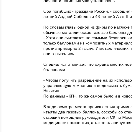
Личности погибших уже установлены.
Оба погибших - граждане России, - сообщил
летний Андрей Соболев и 43-летний Азат Ш
По словам главы одной из фирм по натяжке 
обычные металлические газовые баллоны дл
- Хотя они считаются не самыми безопасными
только баллонами из композитных материалов
против примерно 2 тысяч. У металлических ч
они взрывались.
Специалист отмечает, что охрана многих нов
баллонами.
- Чтобы получить разрешение на их использо
управляющую компанию и подписывать бумагу,
Никитин.
По данным «КП», то же самое было и в новос
В ходе осмотра места происшествия кримин
изъяты два газовых баллона, соскобы со сте
старший помощник руководителя СК по Моско
медицинских экспертиз, а также планируется