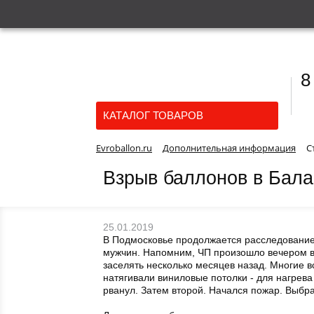
8
КАТАЛОГ ТОВАРОВ
Evroballon.ru
Дополнительная информация
С
Взрыв баллонов в Бал
25.01.2019
В Подмосковье продолжается расследование 
мужчин. Напомним, ЧП произошло вечером в 
заселять несколько месяцев назад. Многие в
натягивали виниловые потолки - для нагрев
рванул. Затем второй. Начался пожар. Выбра