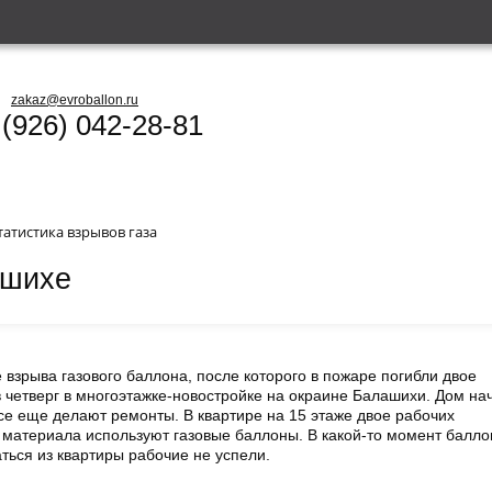
zakaz@evroballon.ru
 (926) 042-28-81
татистика взрывов газа
ашихе
взрыва газового баллона, после которого в пожаре погибли двое
четверг в многоэтажке-новостройке на окраине Балашихи. Дом на
се еще делают ремонты. В квартире на 15 этаже двое рабочих
а материала используют газовые баллоны. В какой-то момент балло
ться из квартиры рабочие не успели.