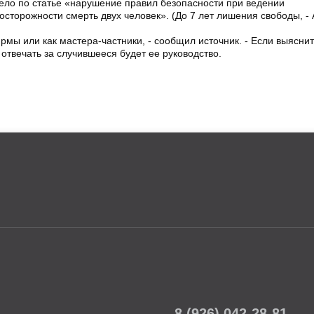
ело по статье «нарушение правил безопасности при ведении
сторожности смерть двух человек». (До 7 лет лишения свободы, - А
рмы или как мастера-частники, - сообщил источник. - Если выяснит
отвечать за случившееся будет ее руководство.
8 (926) 042-28-81