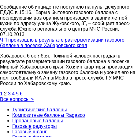
Сообщение об инциденте поступило на пульт дежурного
ЕДДС в 15:16. "Взрыв бытового газового баллона с
последующим возгоранием произошел в здании летней
кухни по адресу улица Жуковского, 8", – сообщает пресс-
служба Южного регионального центра МЧС России.
07.10.2013
ЧП произошло в результате разгерметизации газового
баллона в поселке Хабаровского края
Хабаровск, 6 октября. Пожилой человек пострадал в
результате разгерметизации газового баллона в поселке
Мирный Хабаровского края. Хозяин квартиры производил
самостоятельную замену газового баллона и уронил его на
пол, сообщили ИА AmurMedia в пресс-службе ГУ МЧС
России по Хабаровскому краю.
1
2
3
4
5
6
Все вопросы
>
Туристические баллоны
Композитные баллоны Ragasco
Пропановые баллоны
Газовые редукторы
Газовый шланг