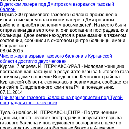
В детском лагере под Дмитровом взорвался газовый
баллон
Взрыв 200-граммового газового баллона произошёл 6
июня в выездном палаточном лагере в Дмитровском
районе и привёл к ранениям восьми детей. На место были
отправлены два вертолёта, они доставили пострадавших в
больницы. Двое детей находятся в реанимации в тяжёлом
состоянии, сообщили в ожоговом центре больницы имени
Сперанского.
08.04.2015
Число жертв взрыва газового баллона в Курганской
области достигло двух человек
Курган. 7 апреля. ИНТЕРФАКС-УРАЛ - Молодая женщина,
пострадавшая накануне в результате взрыва бытового газа
в жилом доме в поселке Введенское Кетовского района
Курганской области, скончалась в реанимации, сообщается
на сайте Следственного комитета РФ в понедельник.
07.11.2014
При взрыве газового баллона на предприятии под Тулой
пострадали шесть человек
Тула. 6 ноября. ИНТЕРФАКС-ЦЕНТР - По уточненным
данным, шесть человек пострадали в результате взрыва
газового баллона и последующего возгорания в цехе по
производству керамзитобетонных блоков в Алексине