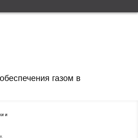
 обеспечения газом в
ки и
т,