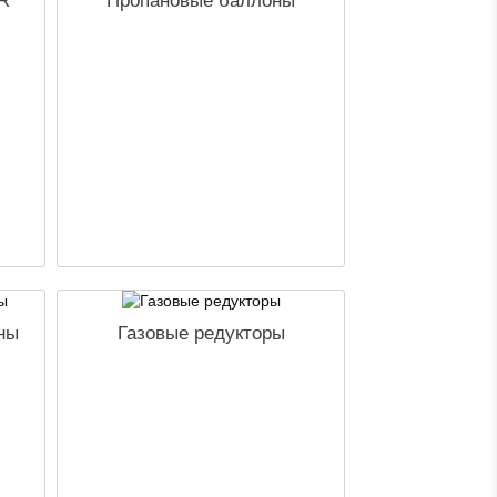
R
Пропановые баллоны
ны
Газовые редукторы