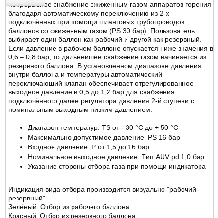
непрерывное снабжение сжиженным газом аппаратов горения
благодаря автоматическому переключению из 2-х
ОТЗЫВЫ
подключённых при помощи шланговых трубопроводов
баллонов со сжиженным газом (PS 30 бар). Пользователь
выбирает один баллон как рабочий и другой как резервный.
Если давление в рабочем баллоне опускается ниже значения в
0,6 – 0,8 бар, то дальнейшее снабжение газом начинается из
резервного баллона. В установленном диапазоне давления
внутри баллона и температуры автоматический
переключающий клапан обеспечивает отрегулированное
выходное давление в 0,5 до 1,2 бар для снабжения
подключённого далее регулятора давления 2-й ступени с
номинальным выходным низким давлением.
Диапазон температур: TS от - 30 °C до + 50 °C
Maксимально допустимое давление: PS 16 бар
Входное давление: P от 1,5 до 16 бар
Номинальное выходное давление: Tип AUV pd 1,0 бар
Указание стороны отбора газа при помощи индикатора
Индикация вида отбора производится визуально "рабочий-
резервный"
Зелёный: Отбор из рабочего баллона
Красный: Отбор из резервного баллона