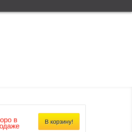
оро в
В корзину!
одаже