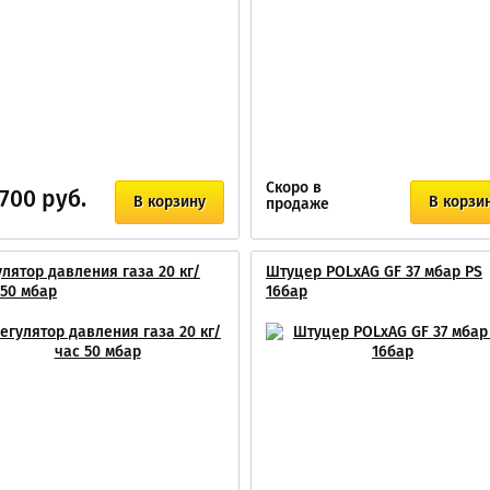
Скоро в
 700 руб.
В корзину
В корзи
продаже
улятор давления газа 20 кг/
Штуцер POLxAG GF 37 мбар PS
 50 мбар
16бар